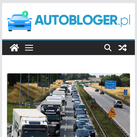
Przejdź
do
treści