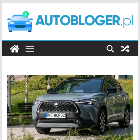
Przejdź
do
treści