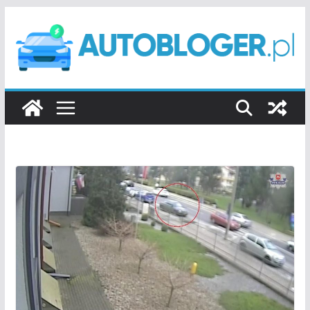
Przejdź
do
treści