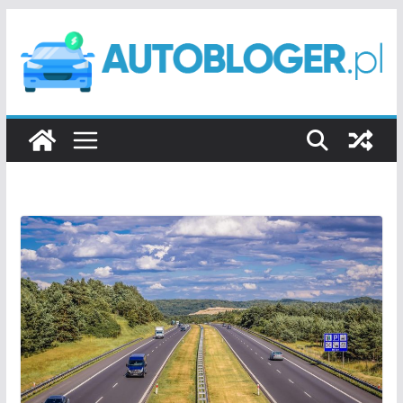
Przejdź
do
treści