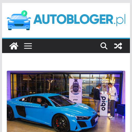
Przejdź
do
treści