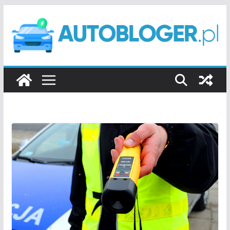
Przejdź
do
treści