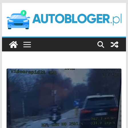
Przejdź
do
treści