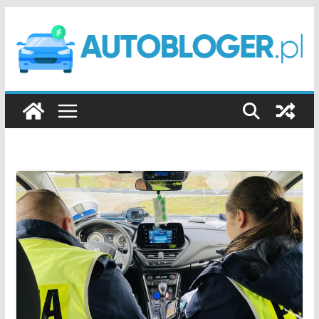
Przejdź
do
treści