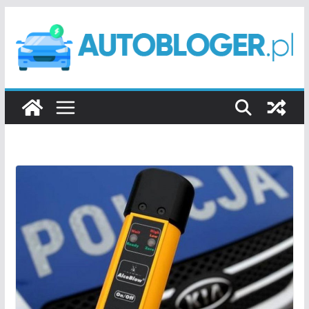
Przejdź
do
treści