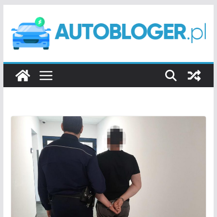
Przejdź
do
treści