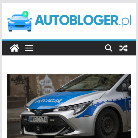
Przejdź
do
treści