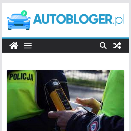
Przejdź
do
treści