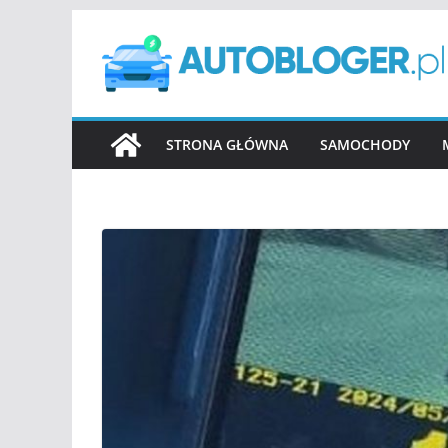
Przejdź
do
treści
STRONA GŁÓWNA
SAMOCHODY