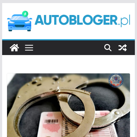
Przejdź
do
treści