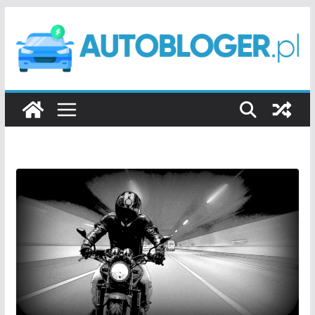
Przejdź
do
treści