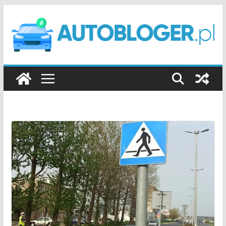
Przejdź
do
treści