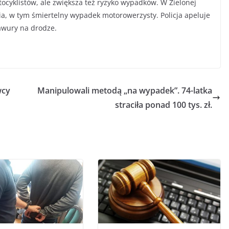
ocyklistów, ale zwiększa też ryzyko wypadków. W Zielonej
ia, w tym śmiertelny wypadek motorowerzysty. Policja apeluje
awury na drodze.
wcy
Manipulowali metodą „na wypadek”. 74-latka
straciła ponad 100 tys. zł.