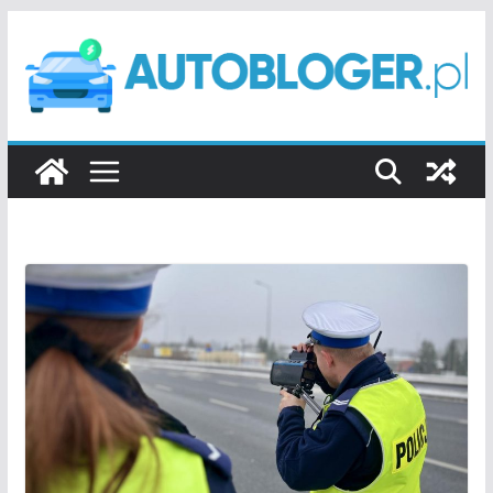
Przejdź
do
treści