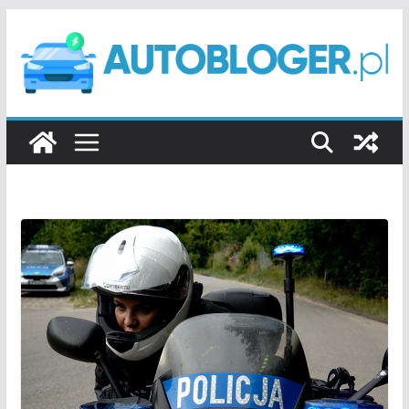
Przejdź
do
treści