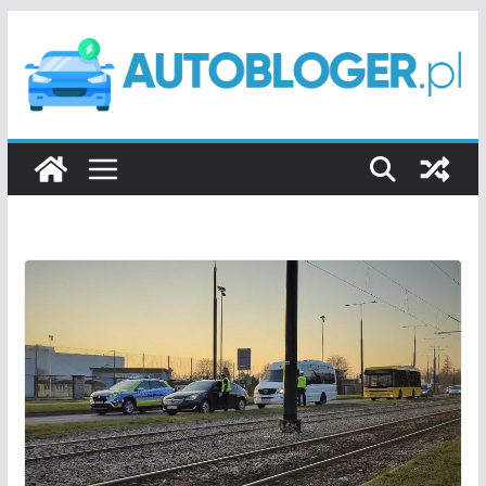
Przejdź
do
treści