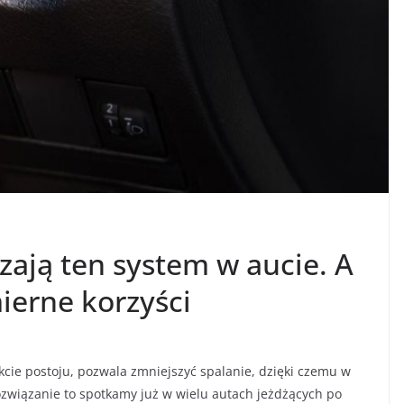
ają ten system w aucie. A
ierne korzyści
akcie postoju, pozwala zmniejszyć spalanie, dzięki czemu w
ozwiązanie to spotkamy już w wielu autach jeżdżących po