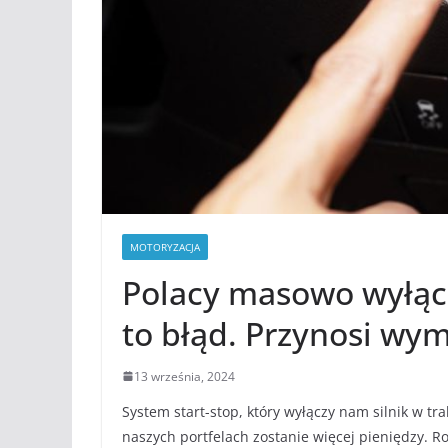
MOTORYZACJA
Polacy masowo wyłącz
to błąd. Przynosi wym
13 września, 2024
System start-stop, który wyłączy nam silnik w tr
naszych portfelach zostanie więcej pieniędzy. R