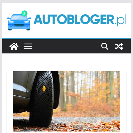
Przejdź
do
treści