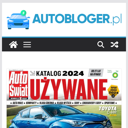
Przejdź
do
treści