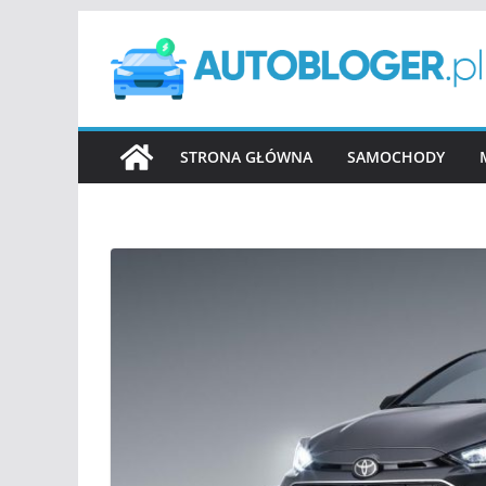
Przejdź
do
treści
STRONA GŁÓWNA
SAMOCHODY