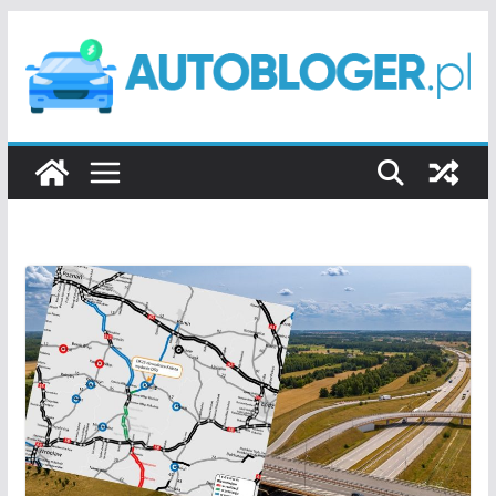
Przejdź
do
treści