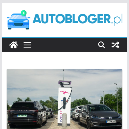
Przejdź
do
treści