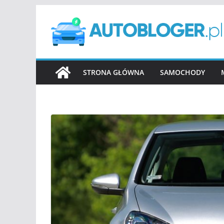
Przejdź
do
treści
STRONA GŁÓWNA
SAMOCHODY