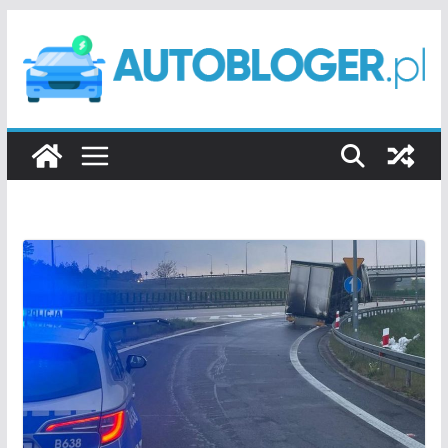
Przejdź
do
treści