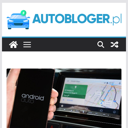
Przejdź
do
treści