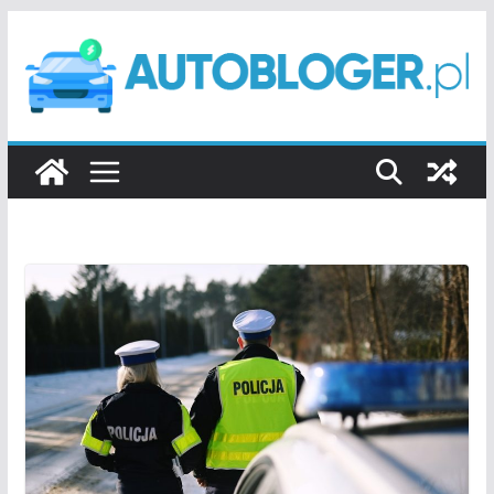
Przejdź
do
treści