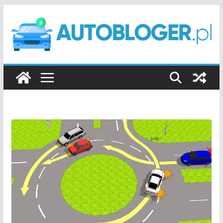
Przejdź
do
treści