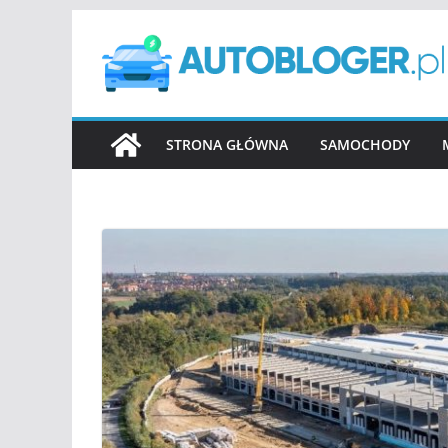
Przejdź
do
treści
STRONA GŁÓWNA
SAMOCHODY