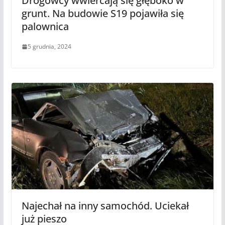
Drogowcy wwiercają się głęboko w
grunt. Na budowie S19 pojawiła się
palownica
5 grudnia, 2024
Najechał na inny samochód. Uciekał
już pieszo