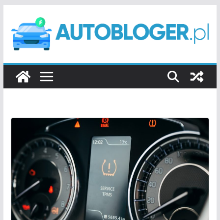
Przejdź
do
treści