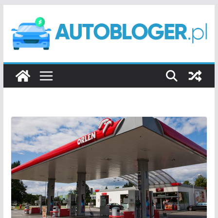
Przejdź
do
treści