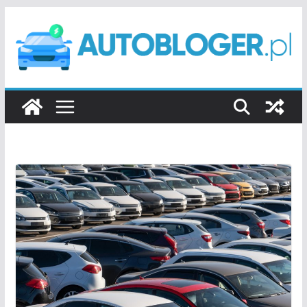
Przejdź
do
treści