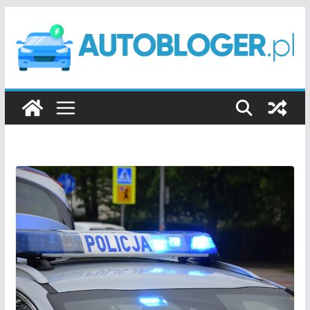
Przejdź
do
treści