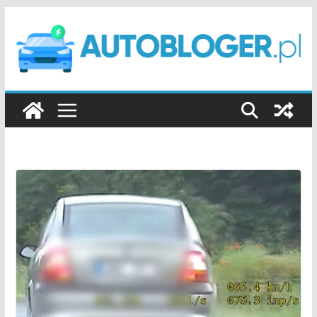
Przejdź
do
treści