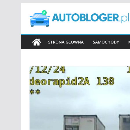
Przejdź
do
treści
STRONA GŁÓWNA
SAMOCHODY