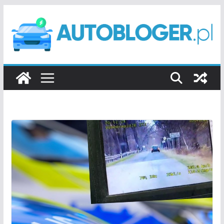
Przejdź
do
treści