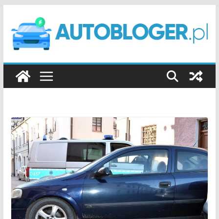
Przejdź
do
treści