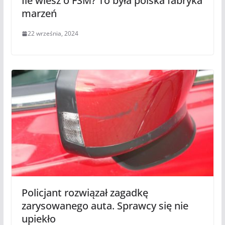
Ile wiesz o FSM? To była polska fabryka
marzeń
22 września, 2024
Policjant rozwiązał zagadkę
zarysowanego auta. Sprawcy się nie
upiekło