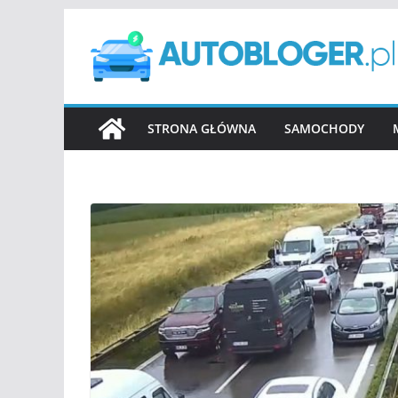
Przejdź
do
treści
STRONA GŁÓWNA
SAMOCHODY