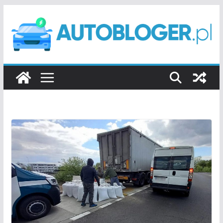
Przejdź
do
treści