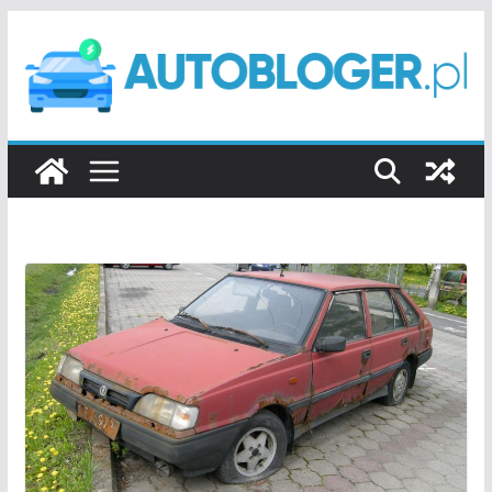
Przejdź
do
treści