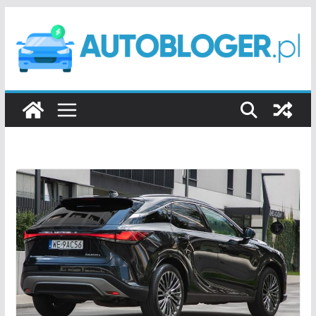
Przejdź
do
treści