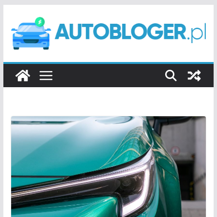
Przejdź
do
treści