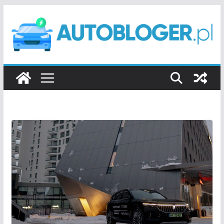
Przejdź
do
treści