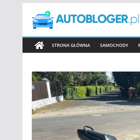
Przejdź
do
treści
STRONA GŁÓWNA
SAMOCHODY