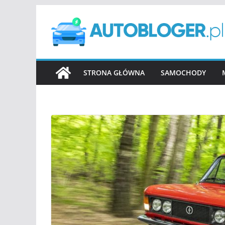
Przejdź
do
treści
STRONA GŁÓWNA
SAMOCHODY