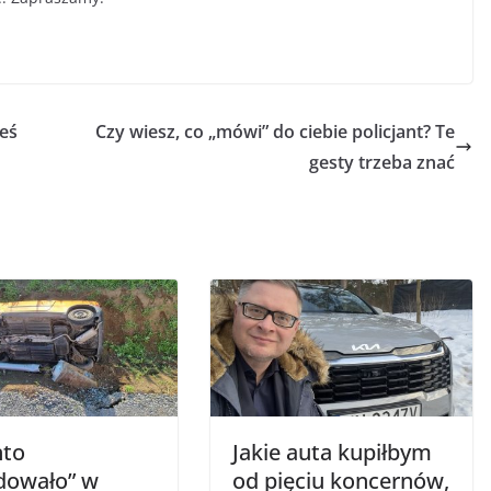
eś
Czy wiesz, co „mówi” do ciebie policjant? Te
gesty trzeba znać
nto
Jakie auta kupiłbym
dowało” w
od pięciu koncernów,