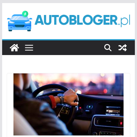
Przejdź
do
treści