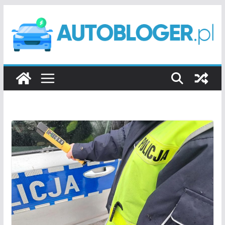
Przejdź
do
treści